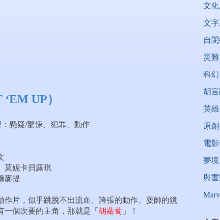
文化
文字
自閉
災難
科幻
胡言
‘EM UP）
英雄
 型：懸疑/驚悚、犯罪、動作
原創
電影
文
夢境
莫妮卡貝露琪
與書
麥提
Marv
動作片，似乎跳脫不出流血、誇張的動作、耍帥的鏡
有一個次要的主角，那就是「
胡蘿蔔
」！