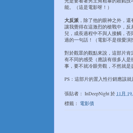
光是要看著男主角粗暴的殺戮技
能。（這是電影呀！）
大反派
，除了他的眼神之外，還有
讓我覺得在這激烈的槍戰中，反
兒，成長過程中不與人接觸，否
過的一句話！（電影不是很愛演
對於觀眾的觀點來說，這部片肯
有不同的感受（應該有很多人是
事，要不就冷眼旁觀，不然就是
PS：這部片的置入性行銷應該
張貼者：
InDeepNight
於
11月 19,
標籤：
電影債