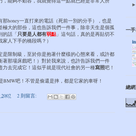
巧，能夠不動容，我就覺得這一點就已經是非常人所
那honey一直打來的電話（死前一別的分手），也是
差極大的部份，這也告訴我們一件事，除非天生是個孤
一手
只要是人都有
弱點
則的話「
」這句話，真的是再貼切不
找家人下手的橋段嗎？）
i
定是限制級，至於你是抱著什麼樣的心態來看，或許都
衝著那場床戲吧！）對於我來說，也許告訴我們一件
寫照
盡力去完成它！這似乎就是現代社會的另一種
吧！
就是BMW吧！不管是偷還是摔，都是它家的車呀！
總網
 2007
2 則留言: