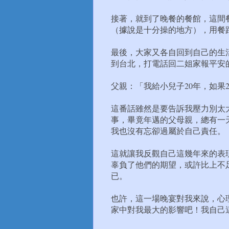
接著，就到了晚餐的餐館，這間
（據說是十分操的地方），用餐
最後，大家又各自回到自己的生
到台北，打電話回二姐家報平安的
父親：「我給小兒子20年，如果2
這番話雖然是要告訴我壓力別太大
事，畢竟年邁的父母親，總有一天
我也沒有忘卻過屬於自己責任。
這就讓我反觀自己這幾年來的表
辜負了他們的期望，或許比上不
已。
也許，這一場晚宴對我來說，心理
家中對我最大的影響吧！我自己這樣