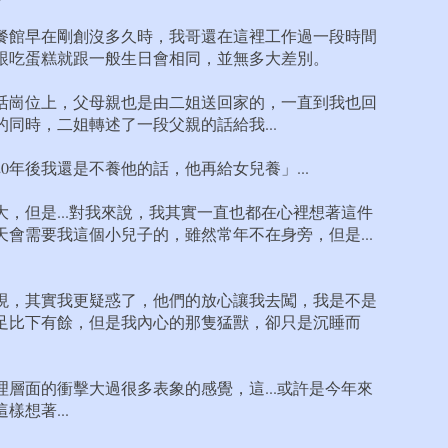
餐館早在剛創沒多久時，我哥還在這裡工作過一段時間
跟吃蛋糕就跟一般生日會相同，並無多大差別。
活崗位上，父母親也是由二姐送回家的，一直到我也回
同時，二姐轉述了一段父親的話給我...
0年後我還是不養他的話，他再給女兒養」...
，但是...對我來說，我其實一直也都在心裡想著這件
會需要我這個小兒子的，雖然常年不在身旁，但是...
現，其實我更疑惑了，他們的放心讓我去闖，我是不是
足比下有餘，但是我內心的那隻猛獸，卻只是沉睡而
層面的衝擊大過很多表象的感覺，這...或許是今年來
想著...