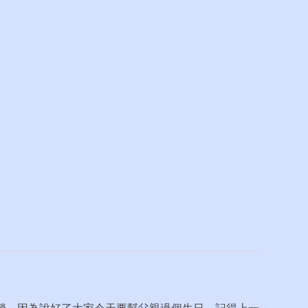
趟，因為說好了大家今天要幫父親過個生日，記得上一