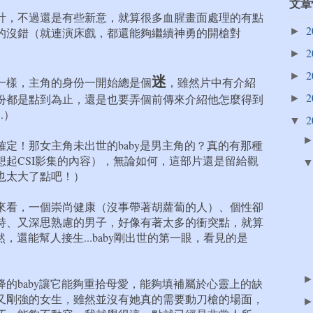
文章
計，不過還是有些新意，就算很多血腥畫面處理的有點
2
的沒錯（就連演床戲，都還能夠繼續神勇的開槍對
►
2
►
2
►
迷
一樣，主角的身份一開始總是個
，雖然片中有介紹
2
份都是點到為止，還是也要弄個前傳來介紹他怎麼得到
►
.）
2
▼
定！那女主角未出世的baby是男主角的？真的有那種
想起CSI影集的內容），無論如何，這部片還是留給觀
也太大了點吧！）
來看，一個崇尚健康（沒事帶著胡蘿蔔的人）、個性卻
持、又深思熟慮的男子，好像有著太多的衝突點，就算
然，還能幫人接生...baby剛出世的第一眼，看見的是
的baby讓它能夠重拾母愛，能夠填補屬於心靈上的缺
又剛強的女生，雖然並沒有她真的需要動刀槍的場面，