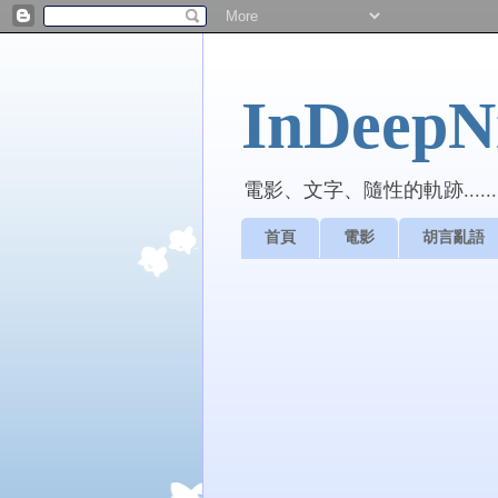
InDeepNi
電影、文字、隨性的軌跡......
首頁
電影
胡言亂語