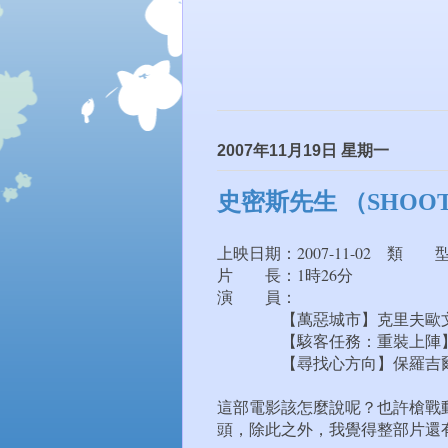
2007年11月19日 星期一
史密斯先生 （SHOOT 
上映日期：2007-11-02 類
片 長：1時26分
演 員：
【萬惡城市】克里夫歐
【駭客任務：重裝上陣】
【尋找心方向】保羅吉爾
這部電影該怎麼說呢？也許槍戰
頭，除此之外，我覺得整部片還