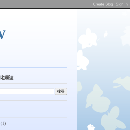
w
此網誌
(1)