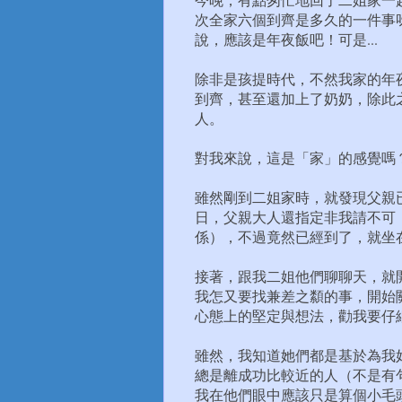
次全家六個到齊是多久的一件事
說，應該是年夜飯吧！可是...
除非是孩提時代，不然我家的年
到齊，甚至還加上了奶奶，除此
人。
對我來說，這是「家」的感覺嗎？我
雖然剛到二姐家時，就發現父親
日，父親大人還指定非我請不可
係），不過竟然已經到了，就坐
接著，跟我二姐他們聊聊天，就
我怎又要找兼差之纇的事，開始
心態上的堅定與想法，勸我要仔
雖然，我知道她們都是基於為我
總是離成功比較近的人（不是有
我在他們眼中應該只是算個小毛