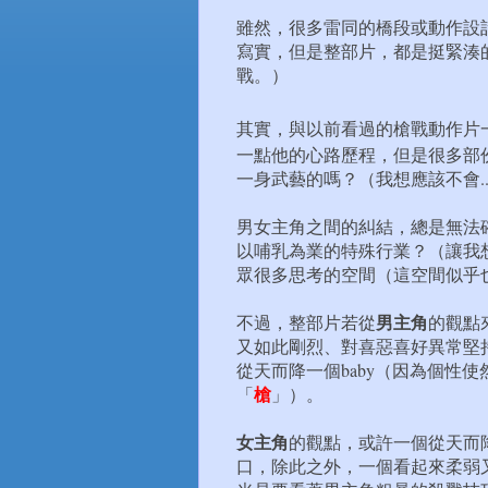
雖然，很多雷同的橋段或動作設
寫實，但是整部片，都是挺緊湊
戰。）
其實，與以前看過的槍戰動作片
一點他的心路歷程，但是很多部
一身武藝的嗎？（我想應該不會..
男女主角之間的糾結，總是無法確
以哺乳為業的特殊行業？（讓我
眾很多思考的空間（這空間似乎
男主角
不過，整部片若從
的觀點
又如此剛烈、對喜惡喜好異常堅
從天而降一個baby（因為個性使
槍
「
」）。
女主角
的觀點，或許一個從天而降
口，除此之外，一個看起來柔弱