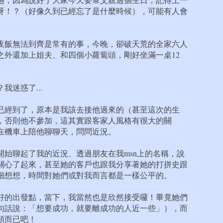
呀！？（好像久到已經忘了是什麼時候），可能有人會
夜飯無法到齊是常有的事，今晚，卻破天荒的全家六人
之外還加上姐夫、和四個小蘿蔔頭，剛好坐滿一桌12
迷惑了...
已經到了，原本是我該去接他過來的（甚至這次的生
，否則他不參加，這其實跟客家人風格有很大的關
在機車上陪他聊聊天，問問近況。
開始聊起了我的近況、透過朋友在我msn上的名稱，說
關心了起來，甚至她的客戶也跟我分享著她的打拼史跟
細想想，時間對她們或對我而言都是一樣公平的。
好的出發點，當下，我當然也是欣然接受囉！畢竟她們
句話說：「想要成功，就要離成功的人近一些」），而
頭而已吧！