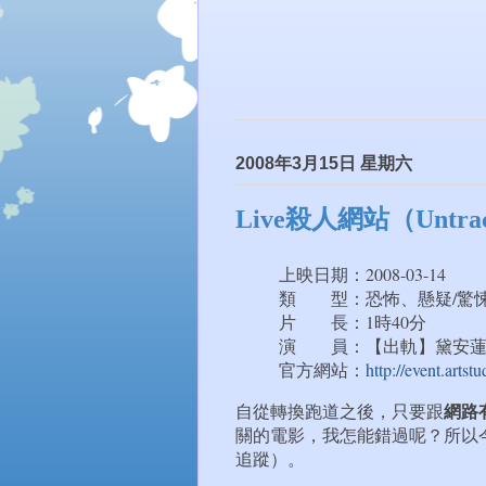
2008年3月15日 星期六
Live殺人網站（Untrac
上映日期：2008-03-1
類 型：恐怖、懸疑/驚
片 長：1時40分
演 員：【出軌】黛安蓮
官方網站：
http://event.arts
網路
自從轉換跑道之後，只要跟
關的電影，我怎能錯過呢？所以
追蹤）。