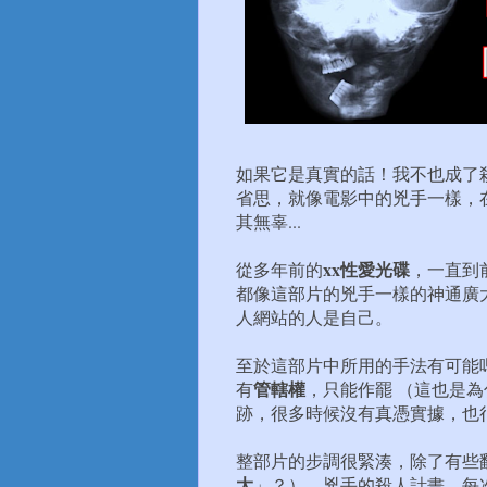
如果它是真實的話！我不也成了
省思，就像電影中的兇手一樣，
其無辜...
xx性愛光碟
從多年前的
，一直到
都像這部片的兇手一樣的神通廣大
人網站的人是自己。
至於這部片中所用的手法有可能嗎
管轄權
有
，只能作罷 （這也是
跡，很多時候沒有真憑實據，也
整部片的步調很緊湊，除了有些
大
」？），兇手的殺人計畫，每