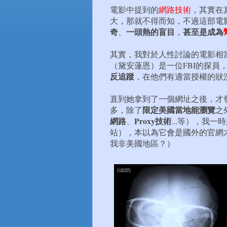
電影中提到的
網路技術
，其實在
大，那就不得而知，不過這部電
奇
一頭熱的盲目
甚至是成為
、
，
其實，我對於人性討論的電影相
（黛安蓮恩）是一位FBI的探員
反追蹤
，在他們有適當授權的狀
直到她拿到了一個網址之後，才
限定美國當地能瀏覽
多，除了
之
網路
Proxy技術
、
...等），我一
站），本以為它會是國外的官網
我非美國地區？）