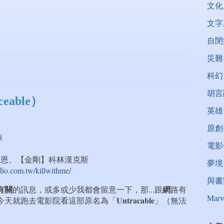
文化
文字
自閉
災難
科幻
胡言
eable）
英雄
4
原創
悚
電影
恩、【金剛】科林漢克斯
夢境
tudio.com.tw/killwithme/
與書
有關
網
的訊息，或多或少我都會留意一下，那...跟
路有
Marv
Untracable
今天就跑去電影院看這部原名為「
」（無法