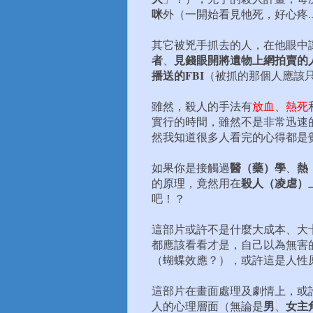
咪
外（一開始看見牠死，好心疼..
其它被兇手抓去的人，在他眼中
者
見錢眼開將遺物上網拍賣的
、
播送的FBI
（被抓的那個人應該
雖然，殺人的手法有
放血
、
熱死
實行的時間，雖然不是非常迅速
然我知道很多人看完的心得都是
醫（藥）學
熱
如果你是接觸過
、
殺人（凌虐）
的原理，竟然用在
吧！？
這部片或許不是什麼大成本、大
都應該看看才是，自己以為無害
（蝴蝶效應？），或許這是人性
這部片在畫面處理及劇情上，或
男
女主
人的心理層面（無論是
、