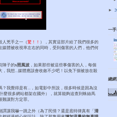
2
►
一手
i
殺人兇手之一（
驚！！
），其實這部片給了我們很多的
在媒體被收視率左右的同時，受到傷害的人們，他們何
x照風波
前陣子的
，如果那些被這些事傷害的人，每個
，我想...媒體應該會收斂不少吧！以免下個被放在殺
總網
？我覺得是有...，如電影中所說，很多時候是因為沒
為什麼很多網站都架在國外），就算能夠追查到蛛絲馬
很難讓對方定罪。
清
翻譯讓我嚇一跳之外（為了民情？還是底特律真有「
增加流量的無辜喵
次都經過精心的設計，除了那隻用來