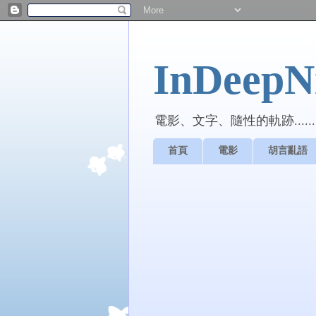
InDeepNi
電影、文字、隨性的軌跡......
首頁
電影
胡言亂語