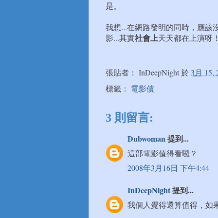
是。
我想...在網路發明的同時，應
社會上
影...其實
天天都在上演呀
張貼者：
InDeepNight
於
3月 15, 
標籤：
電影債
3 則留言:
Dubwoman
提到...
這部電影值得看囉？
2008年3月16日 下午4:44
InDeepNight
提到...
我個人覺得還算值得，如