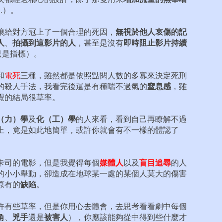
.）。
無視於他人哀傷的記
讓給對方冠上了一個合理的死因，
人
拍攝到這影片的人
即時阻止影片持續
、
，甚至是沒有
只是指標）。
和
電死
三種，雖然都是依照點閱人數的多寡來決定死刑
窒息感
的殺人手法，我看完後還是有種喘不過氣的
，雖
覺的結局很草率。
（力）學
化（工）學
及
的人來看，看到自己再瞭解不過
上，竟是如此地簡單，或許你就會有不一樣的體認了
媒體人
盲目追尋
卡司的電影，但是我覺得每個
以及
的人
的小小舉動，卻造成在地球某一處的某個人莫大的傷害
缺陷
原有的
。
許有些草率，但是你用心去體會，去思考看看劇中每個
角
兇手
被害人
、
還是
），你應該能夠從中得到些什麼才