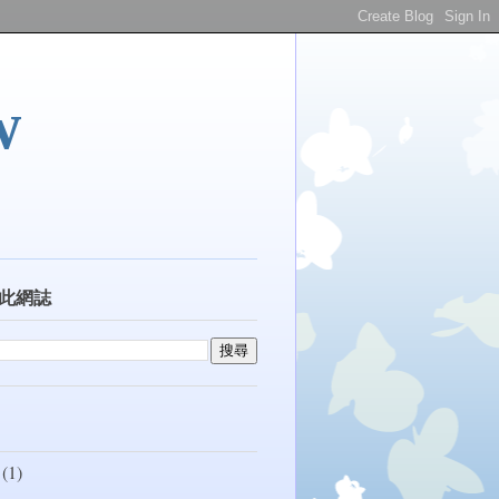
w
此網誌
(1)