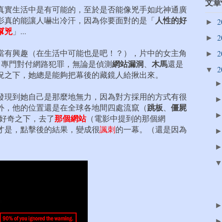
文章
真實生活中是有可能的，至於是否能像兇手如此神通廣
人性的好
影真的能讓人嚇出冷汗，因為你要面對的是「
2
►
幫兇
」...
2
►
當有興趣（在生活中可能也是吧！？），片中的女主角
2
►
網站漏洞
木馬
，專門對付網路犯罪，無論是偵測
、
還是
2
▼
況之下，她總是能夠把幕後的藏鏡人給揪出來。
發現到她自己是那麼地無力，因為對方採用的方式有很
跳板
僵屍
外，他的位置還是在全球各地間四處流竄（
、
那個網站
時好奇之下，去了
（電影中提到的那個網
才是，點擊後的結果，變成很
諷刺
的一幕。（還是因為