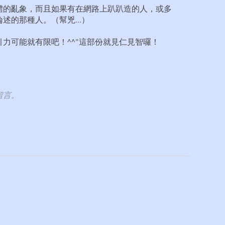
體的亂象，而且如果有在網路上趴趴造的人，或多
述的那種人。（幫兇...）
力可能就有限吧！^^"這部份就見仁見智囉！
留言。